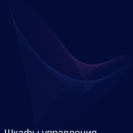
системой вентиляции
Серия PAU-AHU
Предназначены для управления
ветниляцией с подготовкой воздуха в
летний и зимний период.
Управление элекстрическим и водяным
нагревом.
Электрический нагрев как с плавным
регулированием, так и со ступенчатым.
Простое подключение к
производственной системе SCADA
через протоколы Modbus RTU или
MQTT
Каждый шкаф комплектуетс
температурным датчиком канала,
уличным датчиком. Модель с водяным