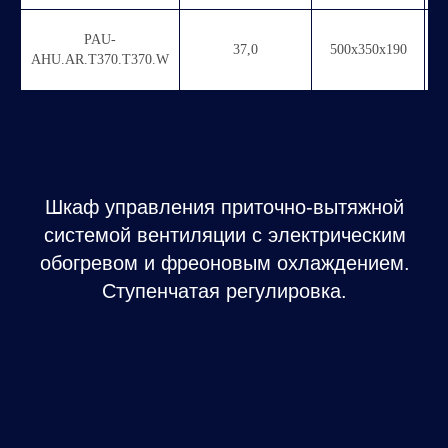
PAU-
37,0
500х350х190
AHU.AR.T370.T370.W