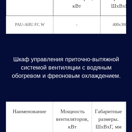
кВт
ШхВхГ, 
PAU-AHU.FC.W
-
400х300х1
Сертификат
Наименование
Мощность
Габаритные
С
вентиляторов,
размеры.
кВт
ШхВхГ, мм